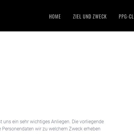
HOME
ZIEL UND ZWECK
PPG-C
 uns ein sehr wichtiges Anliegen. Die vorliegende
he Personendaten wir zu welchem Zweck erheben